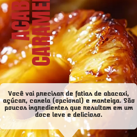
O
A
C
A
B
A
X
I
C
A
R
A
M
E
L
I
Z
A
D
Você vai precisar de fatias de abacaxi,
açúcar, canela (opcional) e manteiga. São
poucos ingredientes que resultam em um
doce leve e delicioso.