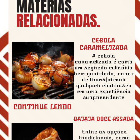
MATÉRIAS
RELACIONADAS
.
CEBOLA
CARAMELIZADA
A cebola
caramelizada é como
um segredo culinário
bem guardado, capaz
de transformar
qualquer churrasco
em uma experiência
surpreendente
CONTINUE LENDO
BATATA DOCE ASSADA
Entre as opções
tradicionais, como