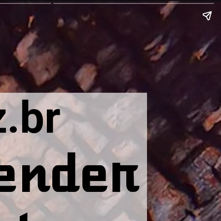
.br
ender