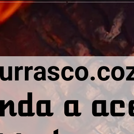
urrasco.coz
nda a ac