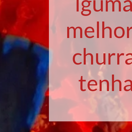
lgumas
melhor
churr
tenha