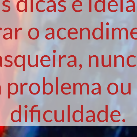
 dicas e ideia
ar o acendim
asqueira, nunc
 problema ou
dificuldade.