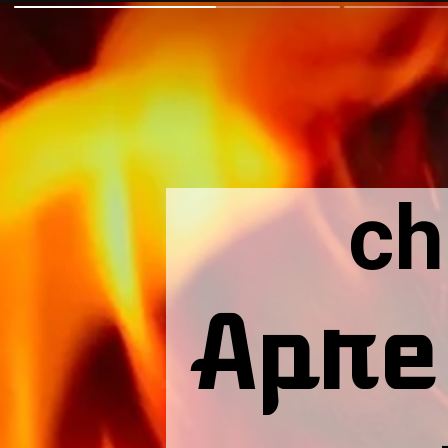
ch
Apre