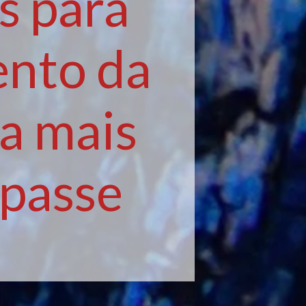
s para
ento da
a mais
 passe