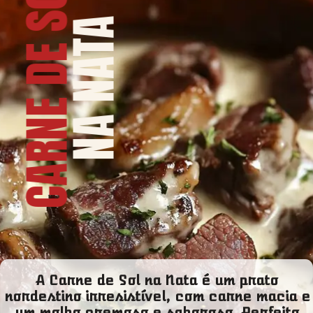
CARNE DE SOL
NA NATA
A Carne de Sol na Nata é um prato
nordestino irresistível, com carne macia e
um molho cremoso e saboroso. Perfeito