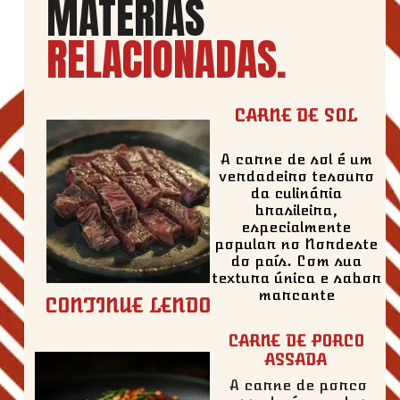
MATÉRIAS
RELACIONADAS
.
CARNE DE SOL
A carne de sol é um
verdadeiro tesouro
da culinária
brasileira,
especialmente
popular no Nordeste
do país. Com sua
textura única e sabor
marcante
CONTINUE LENDO
CARNE DE PORCO
ASSADA
A carne de porco