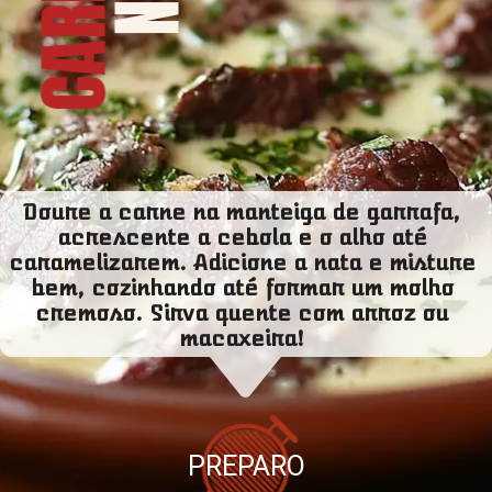
Doure a carne na manteiga de garrafa,
acrescente a cebola e o alho até
caramelizarem. Adicione a nata e misture
bem, cozinhando até formar um molho
cremoso. Sirva quente com arroz ou
macaxeira!
PREPARO