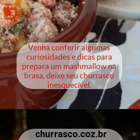
Venha conferir algumas
curiosidades e dicas para
prepara um mashmallow na
brasa, deixe seu churrasco
inesquecível.
churrasco.coz.br