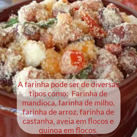
A farinha pode ser de diversas
tipos como: Farinha de
mandioca, farinha de milho,
farinha de arroz, farinha de
castanha, aveia em flocos e
quinoa em flocos.