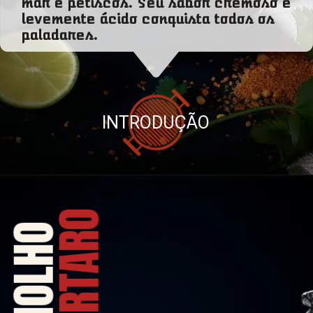
mar e petiscos. Seu sabor cremoso e
levemente ácido conquista todos os
paladares.
INTRODUÇÃO
TÁRTARO
MOLHO