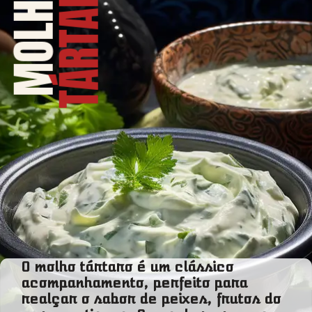
TÁRTARO
MOLHO
O molho tártaro é um clássico
acompanhamento, perfeito para
realçar o sabor de peixes, frutos do