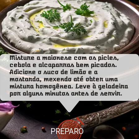
Misture a maionese com os picles,
cebola e alcaparras bem picados.
Adicione o suco de limão e a
mostarda, mexendo até obter uma
mistura homogênea. Leve à geladeira
por alguns minutos antes de servir.
PREPARO