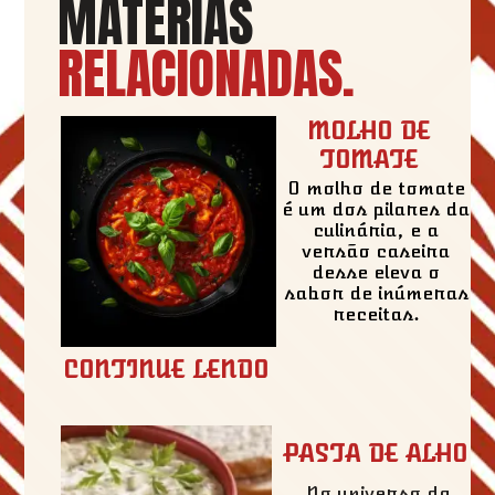
MATÉRIAS
RELACIONADAS
.
MOLHO DE
TOMATE
O molho de tomate
é um dos pilares da
culinária, e a
versão caseira
desse eleva o
sabor de inúmeras
receitas.
CONTINUE LENDO
PASTA DE ALHO
No universo da