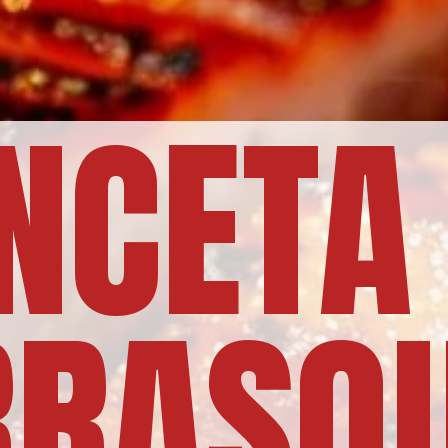
NCETA
RASQU