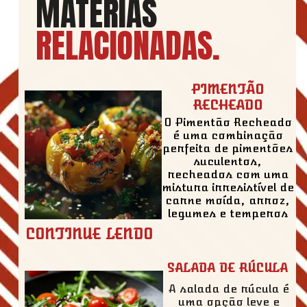
MATÉRIAS
RELACIONADAS
.
PIMENTÃO
RECHEADO
O Pimentão Recheado
é uma combinação
perfeita de pimentões
suculentos,
recheados com uma
mistura irresistível de
carne moída, arroz,
legumes e temperos
CONTINUE LENDO
SALADA DE RÚCULA
A salada de rúcula é
uma opção leve e