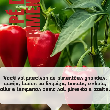
O
P
É
D
E
P
I
M
E
N
T
Ã
Você vai precisar de pimentões grandes,
queijo, bacon ou linguiça, tomate, cebola,
alho e temperos como sal, pimenta e azeite.