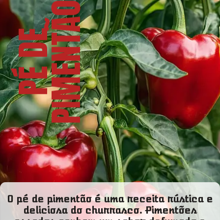
O
P
É
D
E
P
I
M
E
N
T
Ã
O pé de pimentão é uma receita rústica e
deliciosa do churrasco. Pimentões