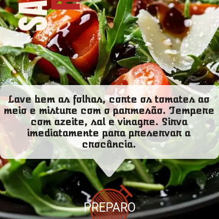
Lave bem as folhas, corte os tomates ao
meio e misture com o parmesão. Tempere
com azeite, sal e vinagre. Sirva
imediatamente para preservar a
crocância.
PREPARO