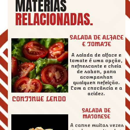
MATÉRIAS
RELACIONADAS
.
SALADA DE ALFACE
E TOMATE
A salada de alface e
tomate é uma opção,
refrescante e cheia
de sabor, para
acompanhar
qualquer refeição.
Com a crocância e a
acidez.
CONTINUE LENDO
SALADA DE
MAIONESE
A carne muitas vezes