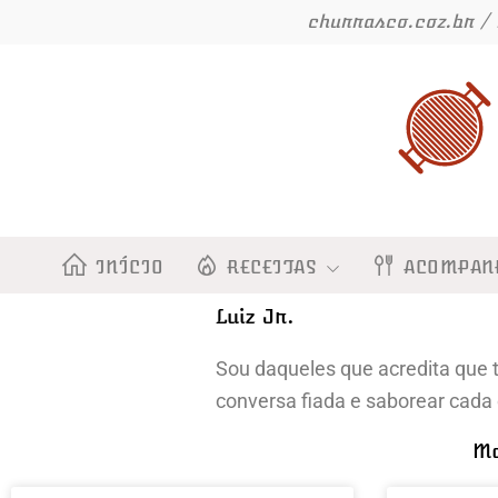
Ir
churrasco.coz.br / 
para
o
conteúdo
INÍCIO
RECEITAS
ACOMPAN
Luiz Jr.
Sou daqueles que acredita que
conversa fiada e saborear cada
Ma