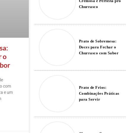
Cremosa e Perfeita pro
Churrasco
Prato de Sobremesa:
sa:
Doces para Fechar o
Churrasco com Sabor
r o
abor
le
ão com
Prato de Frios:
za e um
Combinações Práticas
m
para Servir