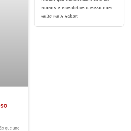
carnes e completam a mesa com
muito mais sabor
oso
ção que une