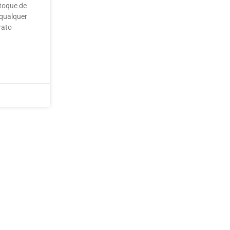
 toque de
 qualquer
rato