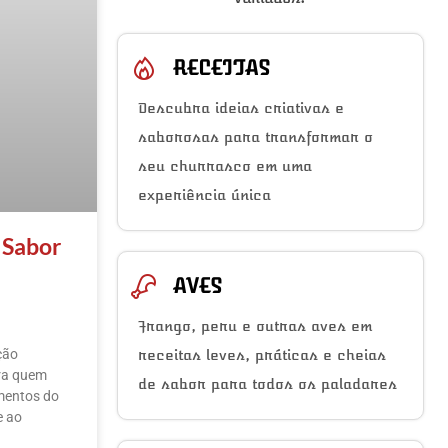
RECEITAS
Descubra ideias criativas e
saborosas para transformar o
seu churrasco em uma
experiência única
 Sabor
AVES
Frango, peru e outras aves em
ção
receitas leves, práticas e cheias
ara quem
de sabor para todos os paladares
mentos do
e ao