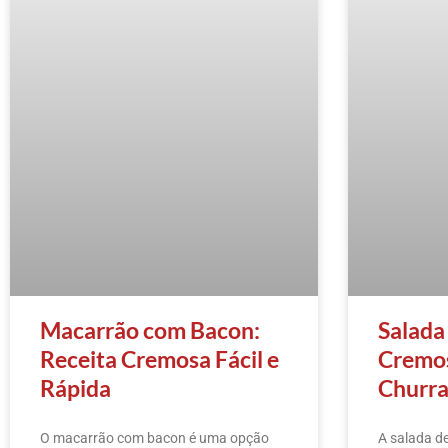
Macarrão com Bacon:
Salada
Receita Cremosa Fácil e
Cremos
Rápida
Churra
O macarrão com bacon é uma opção
A salada d