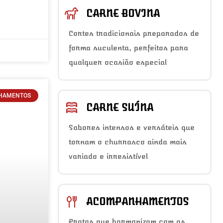
CARNE BOVINA
Cortes tradicionais preparados de
forma suculenta, perfeitos para
qualquer ocasião especial
HAMENTOS
CARNE SUÍNA
Sabores intensos e versáteis que
tornam o churrasco ainda mais
variado e irresistível
ACOMPANHAMENTOS
Pratos que harmonizam com as