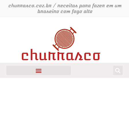
Ir
churrasco.coz.br / receitas para fazer em um
para
braseiro com fogo alto
o
conteúdo
churrasco