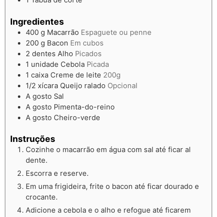
1 Tábua de corte
Ingredientes
400
g
Macarrão
Espaguete ou penne
200
g
Bacon
Em cubos
2
dentes
Alho
Picados
1
unidade
Cebola
Picada
1
caixa
Creme de leite
200g
1/2
xícara
Queijo ralado
Opcional
A gosto
Sal
A gosto
Pimenta-do-reino
A gosto
Cheiro-verde
Instruções
Cozinhe o macarrão em água com sal até ficar al
dente.
Escorra e reserve.
Em uma frigideira, frite o bacon até ficar dourado e
crocante.
Adicione a cebola e o alho e refogue até ficarem