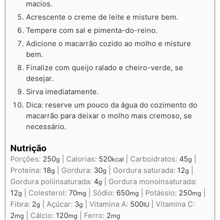
macios.
Acrescente o creme de leite e misture bem.
Tempere com sal e pimenta-do-reino.
Adicione o macarrão cozido ao molho e misture
bem.
Finalize com queijo ralado e cheiro-verde, se
desejar.
Sirva imediatamente.
Dica: reserve um pouco da água do cozimento do
macarrão para deixar o molho mais cremoso, se
necessário.
Nutrição
Porções:
250
|
Calorias:
520
|
Carboidratos:
45
|
g
kcal
g
Proteína:
18
|
Gordura:
30
|
Gordura saturada:
12
|
g
g
g
Gordura poliinsaturada:
4
|
Gordura monoinsaturada:
g
12
|
Colesterol:
70
|
Sódio:
650
|
Potássio:
250
|
g
mg
mg
mg
Fibra:
2
|
Açúcar:
3
|
Vitamina A:
500
|
Vitamina C:
g
g
IU
2
|
Cálcio:
120
|
Ferro:
2
mg
mg
mg