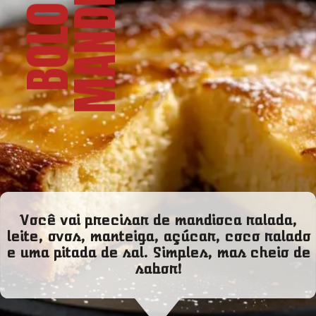
A
B
O
L
O
D
E
M
A
N
D
I
O
C
Você vai precisar de mandioca ralada,
leite, ovos, manteiga, açúcar, coco ralado
e uma pitada de sal. Simples, mas cheio de
sabor!