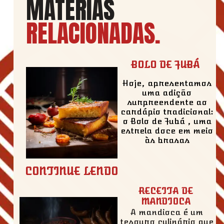
MATÉRIAS
RELACIONADAS
.
BOLO DE FUBÁ
Hoje, apresentamos
uma adição
surpreendente ao
cardápio tradicional:
o Bolo de Fubá , uma
estrela doce em meio
às brasas
CONTINUE LENDO
RECEITA DE
MANDIOCA
A mandioca é um
tesouro culinário que