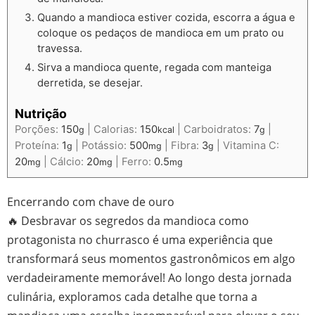
Quando a mandioca estiver cozida, escorra a água e
coloque os pedaços de mandioca em um prato ou
travessa.
Sirva a mandioca quente, regada com manteiga
derretida, se desejar.
Nutrição
Porções:
150
|
Calorias:
150
|
Carboidratos:
7
|
g
kcal
g
Proteína:
1
|
Potássio:
500
|
Fibra:
3
|
Vitamina C:
g
mg
g
20
|
Cálcio:
20
|
Ferro:
0.5
mg
mg
mg
Encerrando com chave de ouro
🔥 Desbravar os segredos da mandioca como
protagonista no churrasco é uma experiência que
transformará seus momentos gastronômicos em algo
verdadeiramente memorável! Ao longo desta jornada
culinária, exploramos cada detalhe que torna a