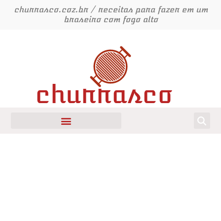
Ir
churrasco.coz.br / receitas para fazer em um
para
braseiro com fogo alto
o
conteúdo
churrasco