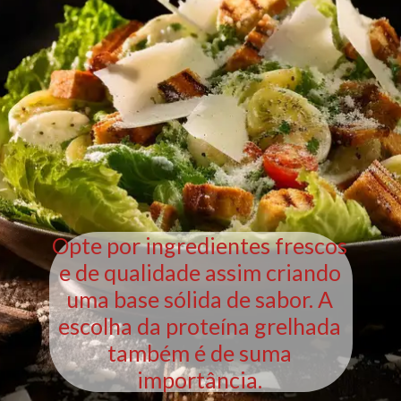
Opte por ingredientes frescos
e de qualidade assim criando
uma base sólida de sabor. A
escolha da proteína grelhada
também é de suma
importância.