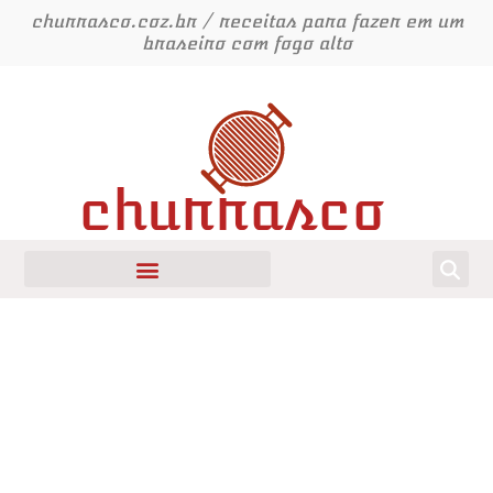
Ir
churrasco.coz.br / receitas para fazer em um
para
braseiro com fogo alto
o
conteúdo
churrasco