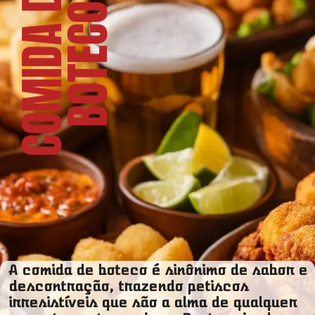
C
O
M
I
D
A
D
E
B
O
T
E
C
O
A comida de boteco é sinônimo de sabor e
descontração, trazendo petiscos
irresistíveis que são a alma de qualquer