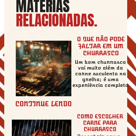
MATÉRIAS
RELACIONADAS
.
O QUE NÃO PODE
FALTAR EM UM
CHURRASCO
Um bom churrasco
vai muito além da
carne suculenta na
grelha; é uma
experiência completa
CONTINUE LENDO
COMO ESCOLHER
CARNE PARA
CHURRASCO