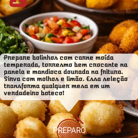
Prepare bolinhos com carne moída
temperada, torresmo bem crocante na
panela e mandioca dourada na fritura.
Sirva com molhos e limão. Essa seleção
transforma qualquer mesa em um
verdadeiro boteco!
PREPARO