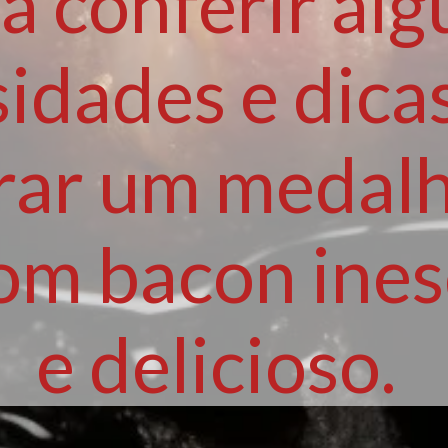
a conferir al
sidades e dica
rar um medal
om bacon ines
e delicioso.