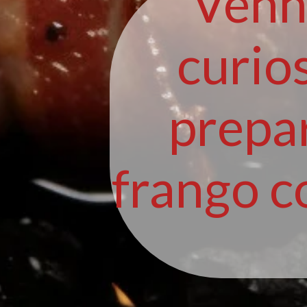
Venh
curio
prepa
frango c