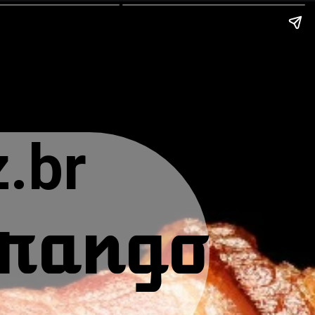
.br
frango