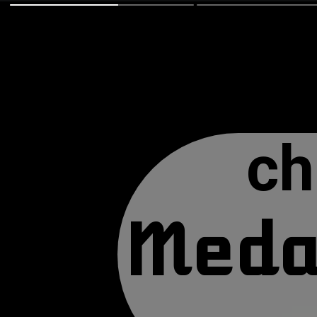
ch
Meda