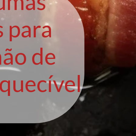
gumas
s para
hão de
quecível