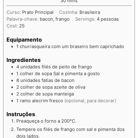
30
mins
Curso:
Prato Principal
Cozinha:
Brasileira
Palavra-chave:
bacon, frango
Servings:
4
pessoas
Cost:
25
Equipamento
1 churrasqueira
com um braseiro bem caprichado
Ingredientes
4
unidades
filés de peito de frango
1
colher de sopa
Sal e pimenta a gosto
8
unidades
fatias de bacon
2
colher de sopa
azeite de oliva
2
colher de sopa
manteiga
1
ramo
alecrim fresco
(opcional, para decorar)
Instruções
Preaqueça o forno a 200°C.
Tempere os filés de frango com sal e pimenta dos
dois lados.