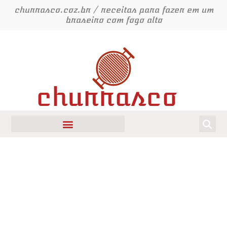
Ir
churrasco.coz.br / receitas para fazer em um
para
braseiro com fogo alto
o
conteúdo
churrasco