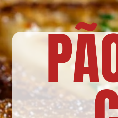
PÃO
C