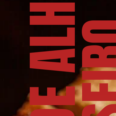
P
Ã
O
D
E
A
L
H
O
C
A
S
E
I
R