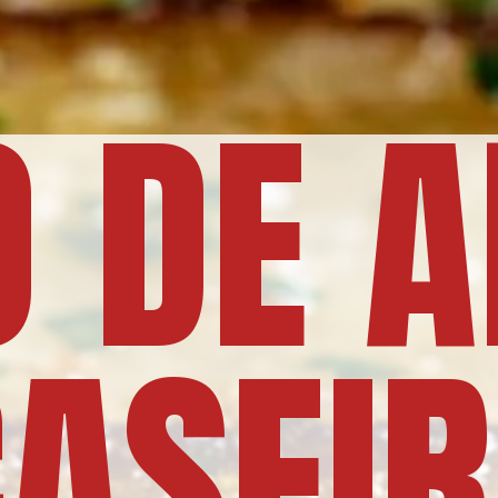
 DE 
ASEI