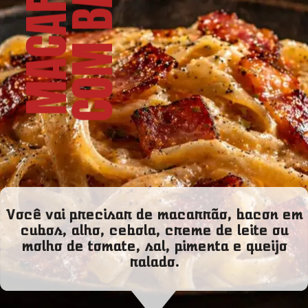
N
M
A
C
A
R
R
Ã
O
C
O
M
B
A
C
O
Você vai precisar de macarrão, bacon em
cubos, alho, cebola, creme de leite ou
molho de tomate, sal, pimenta e queijo
ralado.