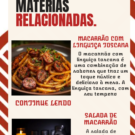
MATÉRIAS
RELACIONADAS
.
MACARRÃO COM
LINGUIÇA TOSCANA
O macarrão com
linguiça toscana é
uma combinação de
sabores que traz um
toque rústico e
delicioso à mesa. A
linguiça toscana, com
seu tempero
CONTINUE LENDO
SALADA DE
MACARRÃO
A salada de