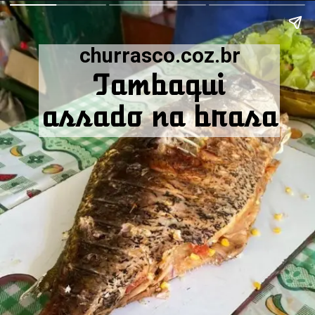
churrasco.coz.br
Tambaqui
assado na brasa