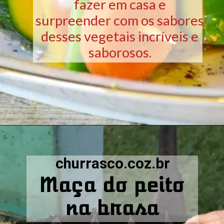
fazer em casa e
surpreender com os sabores
desses vegetais incríveis e
saborosos.
Opening
https://churrasco.coz.br/maca-do-peito-receita-na-brasa/
churrasco.coz.br
Maça do peito
na brasa