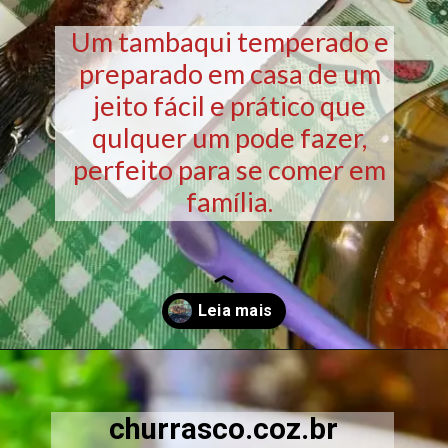
Um tambaqui temperado e
preparado em casa de um
jeito fácil e prático que
qulquer um pode fazer,
perfeito para se comer em
família.
Opening
https://churrasco.coz.br/peixe-assado-na-churrasqueira-tambaqui-caranha-na-brasa/
churrasco.coz.br