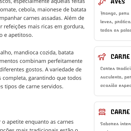
cos, especialmente aquelas feitas
AVES
 tomate, cebola, maionese de batata
Frango, peru 
companhar carnes assadas. Além de
leves, prátic
ar refeições mais ricas em gordura,
todos os pala
o e apetitoso.
alho, mandioca cozida, batata
CARNE
hamentos combinam perfeitamente
Cortes tradic
iferentes gostos. A variedade de
suculenta, pe
completa, garantindo que todos
ocasião espec
 tipos de carne servidos.
CARNE
 o apetite enquanto as carnes
Sabores inten
opções mais tradicionais estão o