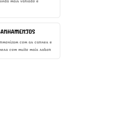
inda mais variado e
ANHAMENTOS
armonizam com as carnes e
mesa com muito mais sabor