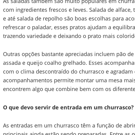
As saladas também são muito populares em churras
com ingredientes frescos e leves. Salada de alface,
e até salada de repolho são boas escolhas para a
refrescar o paladar, esses pratos ajudam a equilibr
trazendo variedade e deixando o prato mais colorid
Outras opções bastante apreciadas incluem pão de 
assada e queijo coalho grelhado. Esses acompan
com o clima descontraído do churrasco e agradam d
acompanhamentos permite montar uma mesa mais 
encontrem algo que combine bem com os diferentes
O que devo servir de entrada em um churrasco?
As entradas em um churrasco têm a função de abrir
principais ainda estão sendo preparadas. Entre as 