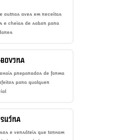
e outras aves em receitas
as e cheias de sabor para
dares
 BOVINA
ionais preparados de forma
rfeitos para qualquer
ial
 SUÍNA
sos e versáteis que tornam