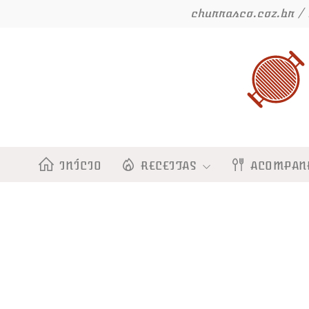
Ir
churrasco.coz.br / 
para
o
conteúdo
INÍCIO
RECEITAS
ACOMPAN