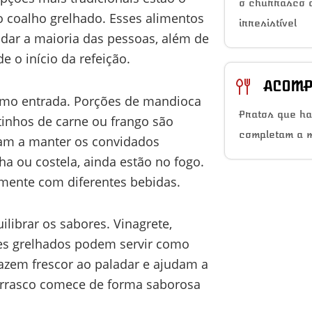
o churrasco a
jo coalho grelhado. Esses alimentos
irresistível
dar a maioria das pessoas, além de
e o início da refeição.
ACOMP
mo entrada. Porções de mandioca
Pratos que h
tinhos de carne ou frango são
completam a 
am a manter os convidados
ha ou costela, ainda estão no fogo.
lmente com diferentes bebidas.
ilibrar os sabores. Vinagrete,
es grelhados podem servir como
razem frescor ao paladar e ajudam a
urrasco comece de forma saborosa