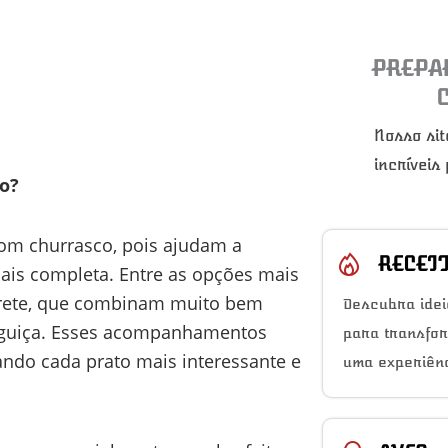
PREPA
Nosso sit
incríveis
o?
m churrasco, pois ajudam a
RECEI
mais completa. Entre as opções mais
nagrete, que combinam muito bem
Descubra idei
inguiça. Esses acompanhamentos
para transfo
nando cada prato mais interessante e
uma experiênc