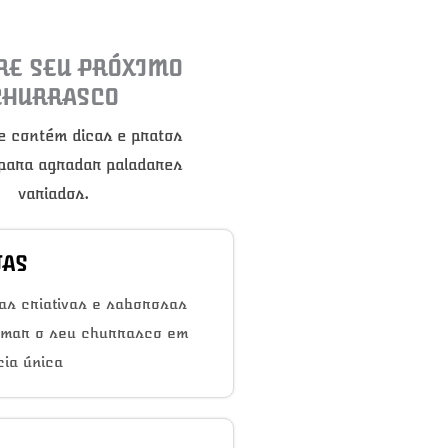
RE SEU PRÓXIMO
CHURRASCO
e contém dicas e pratos
 para agradar paladares
variados.
TAS
as criativas e saborosas
rmar o seu churrasco em
ia única