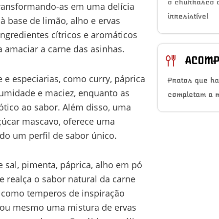
o churrasco a
transformando-as em uma delícia
irresistível
 à base de limão, alho e ervas
ngredientes cítricos e aromáticos
amaciar a carne das asinhas.
ACOMP
 e especiarias, como curry, páprica
Pratos que h
 umidade e maciez, enquanto as
completam a 
tico ao sabor. Além disso, uma
açúcar mascavo, oferece uma
do um perfil de sabor único.
 sal, pimenta, páprica, alho em pó
e realça o sabor natural da carne
, como temperos de inspiração
 ou mesmo uma mistura de ervas