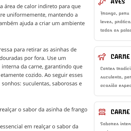
AVES
 área de calor indireto para que
Frango, peru 
etre uniformemente, mantendo a
leves, prátic
 também ajuda a criar um ambiente
todos os pala
essa para retirar as asinhas de
CARNE
 douradas por fora. Use um
 interna da carne, garantindo que
Cortes tradic
letamente cozido. Ao seguir esses
suculenta, pe
 sonhos: suculentas, saborosas e
ocasião espec
ealçar o sabor da asinha de frango
CARNE
Sabores inten
sencial em realçar o sabor da