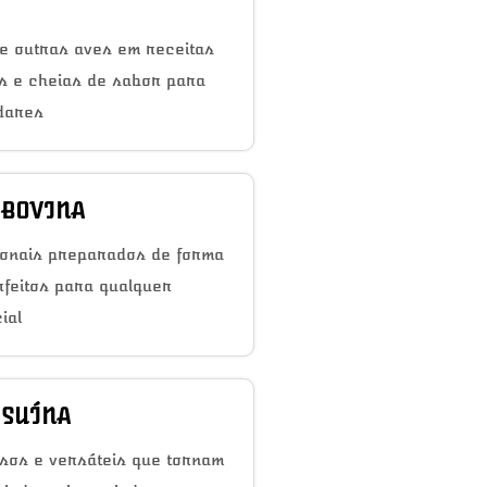
e outras aves em receitas
as e cheias de sabor para
dares
 BOVINA
ionais preparados de forma
rfeitos para qualquer
ial
 SUÍNA
sos e versáteis que tornam