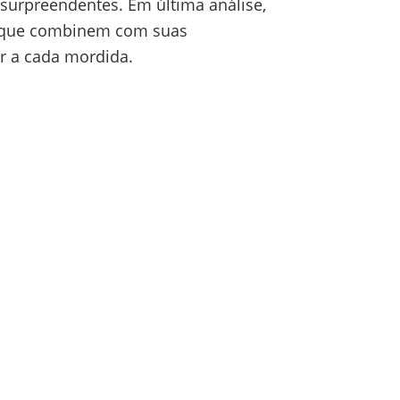
e surpreendentes. Em última análise,
s que combinem com suas
r a cada mordida.