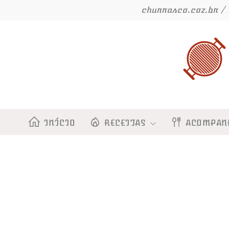
Ir
churrasco.coz.br / 
para
o
conteúdo
INÍCIO
RECEITAS
ACOMPAN