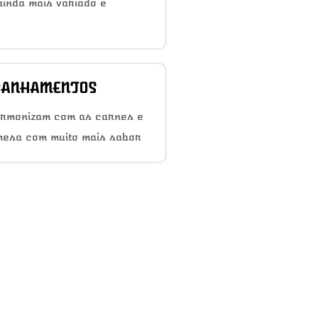
inda mais variado e
ANHAMENTOS
armonizam com as carnes e
mesa com muito mais sabor