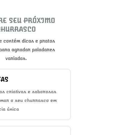
RE SEU PRÓXIMO
CHURRASCO
e contém dicas e pratos
 para agradar paladares
variados.
TAS
as criativas e saborosas
rmar o seu churrasco em
ia única