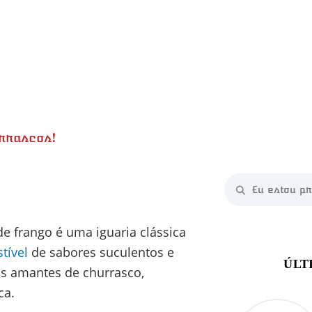
urrascos!
inutos
de frango é uma iguaria clássica
tível
de sabores suculentos e
 os amantes de churrasco,
ca.