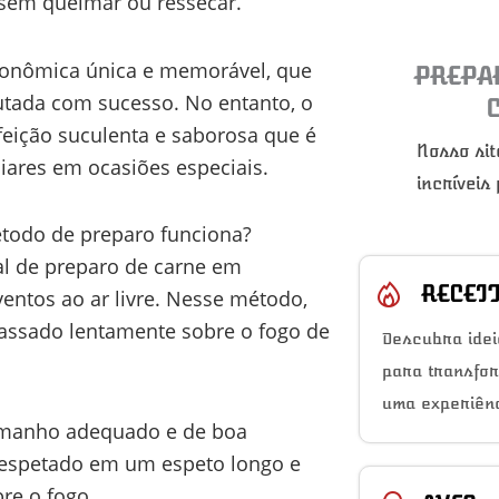
 sem queimar ou ressecar.
tronômica única e memorável, que
PREPA
cutada com sucesso. No entanto, o
feição suculenta e saborosa que é
Nosso sit
iares em ocasiões especiais.
incríveis
étodo de preparo funciona?
nal de preparo de carne em
RECEI
entos ao ar livre. Nesse método,
 assado lentamente sobre o fogo de
Descubra idei
para transfo
uma experiênc
amanho adequado e de boa
e espetado em um espeto longo e
re o fogo.