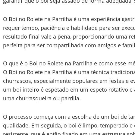
garantir que o boi seja assado de forma adequada,
O Boi no Rolete na Parrilha é uma experiência gas
requer tempo, paciência e habilidade para ser exe
resultado final vale a pena, proporcionando uma re
perfeita para ser compartilhada com amigos e famil
O que é o Boi no Rolete na Parrilha e como esse m
O Boi no Rolete na Parrilha é uma técnica tradicio
churrascos, especialmente populares em festas e ev
um boi inteiro é espetado em um espeto rotativo e
uma churrasqueira ou parrilla.
O processo começa com a escolha de um boi de t
qualidade. Em seguida, o boi é limpo, temperado 
resistente, que é então fixado em uma estrutura sob