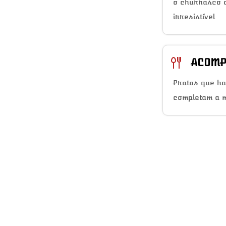
o churrasco a
irresistível
ACOMP
Pratos que h
completam a 