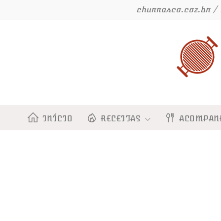
Ir
churrasco.coz.br / 
para
o
conteúdo
INÍCIO
RECEITAS
ACOMPAN