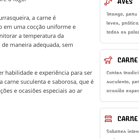
AVES
Frango, peru 
rrasqueira, a carne é
leves, prátic
do em uma cocção uniforme e
todos os pala
nitorar a temperatura da
da de maneira adequada, sem
CARNE
r habilidade e experiência para ser
Cortes tradic
a carne suculenta e saborosa, que é
suculenta, pe
ções e ocasiões especiais ao ar
ocasião espec
CARNE
Sabores inten