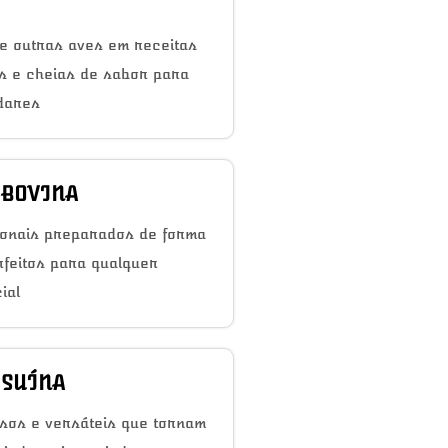
e outras aves em receitas
as e cheias de sabor para
dares
 BOVINA
ionais preparados de forma
rfeitos para qualquer
ial
 SUÍNA
sos e versáteis que tornam