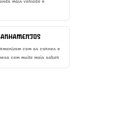
inda mais variado e
ANHAMENTOS
armonizam com as carnes e
mesa com muito mais sabor