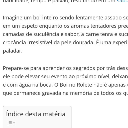
habilidade, tempo e paixão, resultando em um
sabo
Imagine um boi inteiro sendo lentamente assado s
em um espeto enquanto os aromas tentadores pree
camadas de suculência e sabor, a carne tenra e su
crocância irresistível da pele dourada. É uma exper
paladar.
Prepare-se para aprender os segredos por trás de
ele pode elevar seu evento ao próximo nível, deix
e com água na boca. O Boi no Rolete não é apenas 
que permanece gravada na memória de todos os que
Índice desta matéria