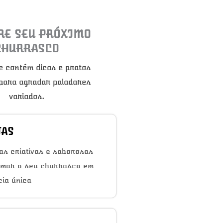
RE SEU PRÓXIMO
CHURRASCO
e contém dicas e pratos
 para agradar paladares
variados.
TAS
as criativas e saborosas
rmar o seu churrasco em
ia única