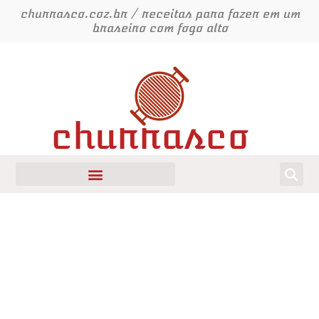
Ir
churrasco.coz.br / receitas para fazer em um
para
braseiro com fogo alto
o
conteúdo
churrasco