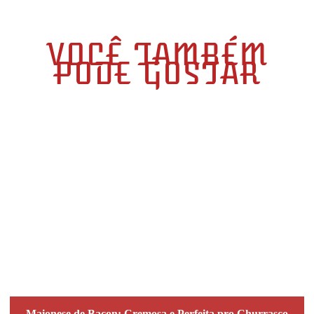
VOCÊ TAMBÉM
PODE GOSTAR
Maionese de Bacon: Cremosa e Perfeita pro Churrasco