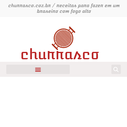
Ir
churrasco.coz.br / receitas para fazer em um
para
braseiro com fogo alto
o
conteúdo
churrasco