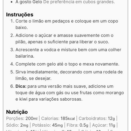
A gosto
Gelo
De preferência em cubos grandes.
Instruções
Corte o limão em pedaços e coloque em um copo
baixo.
Adicione o açúcar e amasse suavemente com o
pilão, apenas o suficiente para liberar o suco.
Acrescente a vodca e misture bem com uma colher
bailarina.
Complete com gelo até o topo e mexa novamente.
Sirva imediatamente, decorando com uma rodela de
limão, se desejar.
Dica:
para uma versão mais suave, adicione um
toque de água com gás ou use frutas como morango
e kiwi para variações saborosas.
Nutrição
Porções:
200
|
Calorias:
185
|
Carboidratos:
12
|
ml
kcal
g
Sódio:
2
|
Potássio:
45
|
Fibra:
0.5
|
Açúcar:
11
|
mg
mg
g
g