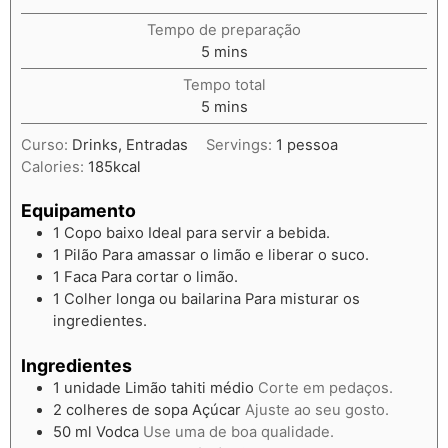
Tempo de preparação
5
mins
Tempo total
5
mins
Curso:
Drinks, Entradas
Servings:
1
pessoa
Calories:
185
kcal
Equipamento
1 Copo baixo
Ideal para servir a bebida.
1 Pilão
Para amassar o limão e liberar o suco.
1 Faca
Para cortar o limão.
1 Colher longa ou bailarina
Para misturar os
ingredientes.
Ingredientes
1
unidade
Limão tahiti médio
Corte em pedaços.
2
colheres de sopa
Açúcar
Ajuste ao seu gosto.
50
ml
Vodca
Use uma de boa qualidade.