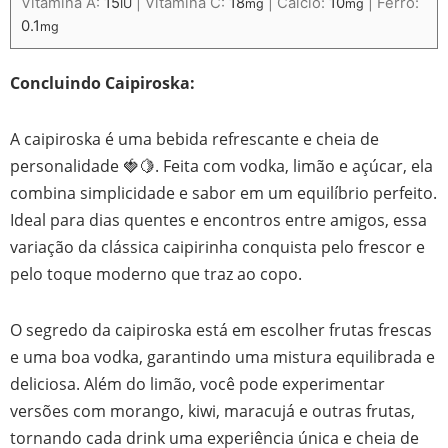
Vitamina A:
15
|
Vitamina C:
18
|
Cálcio:
10
|
Ferro:
IU
mg
mg
0.1
mg
Concluindo Caipiroska:
A caipiroska é uma bebida refrescante e cheia de
personalidade 🍓🍋. Feita com vodka, limão e açúcar, ela
combina simplicidade e sabor em um equilíbrio perfeito.
Ideal para dias quentes e encontros entre amigos, essa
variação da clássica caipirinha conquista pelo frescor e
pelo toque moderno que traz ao copo.
O segredo da caipiroska está em escolher frutas frescas
e uma boa vodka, garantindo uma mistura equilibrada e
deliciosa. Além do limão, você pode experimentar
versões com morango, kiwi, maracujá e outras frutas,
tornando cada drink uma experiência única e cheia de