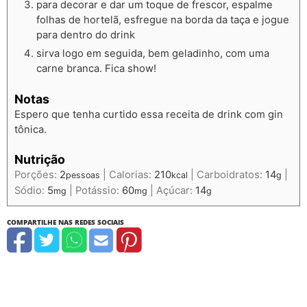
para decorar e dar um toque de frescor, espalme
folhas de hortelã, esfregue na borda da taça e jogue
para dentro do drink
sirva logo em seguida, bem geladinho, com uma
carne branca. Fica show!
Notas
Espero que tenha curtido essa receita de drink com gin
tônica.
Nutrição
Porções:
2
|
Calorias:
210
|
Carboidratos:
14
|
pessoas
kcal
g
Sódio:
5
|
Potássio:
60
|
Açúcar:
14
mg
mg
g