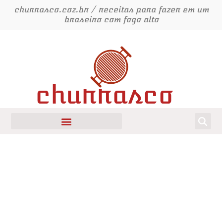
Ir
churrasco.coz.br / receitas para fazer em um
para
braseiro com fogo alto
o
conteúdo
churrasco