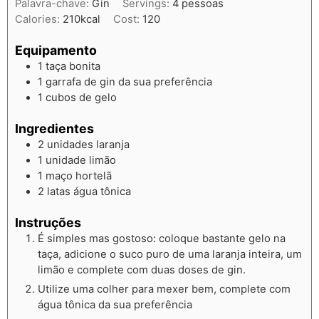
Palavra-chave:
Gin
Servings:
4
pessoas
Calories:
210
kcal
Cost:
120
Equipamento
1 taça bonita
1 garrafa de gin da sua preferência
1 cubos de gelo
Ingredientes
2
unidades
laranja
1
unidade
limão
1
maço
hortelã
2
latas
água tônica
Instruções
É simples mas gostoso: coloque bastante gelo na
taça, adicione o suco puro de uma laranja inteira, um
limão e complete com duas doses de gin.
Utilize uma colher para mexer bem, complete com
água tônica da sua preferência