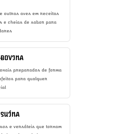
e outras aves em receitas
as e cheias de sabor para
dares
 BOVINA
ionais preparados de forma
rfeitos para qualquer
ial
 SUÍNA
sos e versáteis que tornam