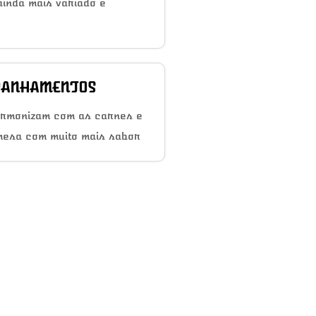
inda mais variado e
ANHAMENTOS
armonizam com as carnes e
mesa com muito mais sabor