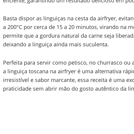
eficiente, garantindo um resultado delicioso em po
Basta dispor as linguiças na cesta da airfryer, evit
a 200°C por cerca de 15 a 20 minutos, virando na m
permite que a gordura natural da carne seja liberad
deixando a linguiça ainda mais suculenta.
Perfeita para servir como petisco, no churrasco ou
a linguiça toscana na airfryer é uma alternativa ráp
irresistível e sabor marcante, essa receita é uma e
praticidade sem abrir mão do gosto autêntico da l