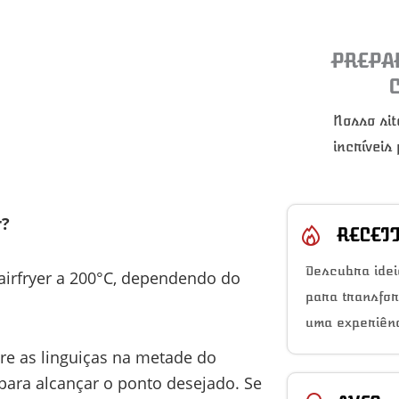
PREPA
Nosso sit
incríveis
r?
RECEI
Descubra idei
 airfryer a 200°C, dependendo do
para transfo
uma experiênc
ire as linguiças na metade do
para alcançar o ponto desejado. Se