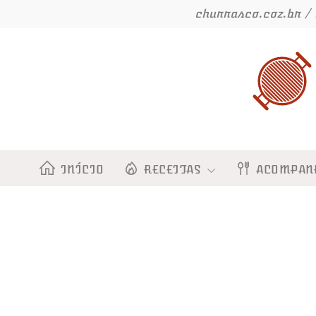
Ir
churrasco.coz.br / 
para
o
conteúdo
INÍCIO
RECEITAS
ACOMPAN