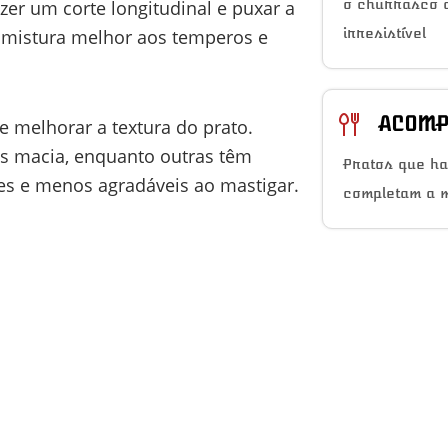
o churrasco a
zer um corte longitudinal e puxar a
irresistível
se mistura melhor aos temperos e
ACOMP
de melhorar a textura do prato.
is macia, enquanto outras têm
Pratos que h
tes e menos agradáveis ao mastigar.
completam a 