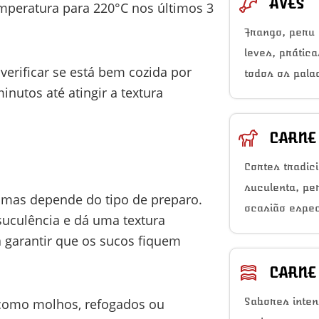
AVES
mperatura para 220°C nos últimos 3
Frango, peru 
leves, prátic
verificar se está bem cozida por
todos os pala
inutos até atingir a textura
CARNE
Cortes tradic
suculenta, pe
a, mas depende do tipo de preparo.
ocasião espec
 suculência e dá uma textura
a garantir que os sucos fiquem
CARNE
Sabores inten
 como molhos, refogados ou