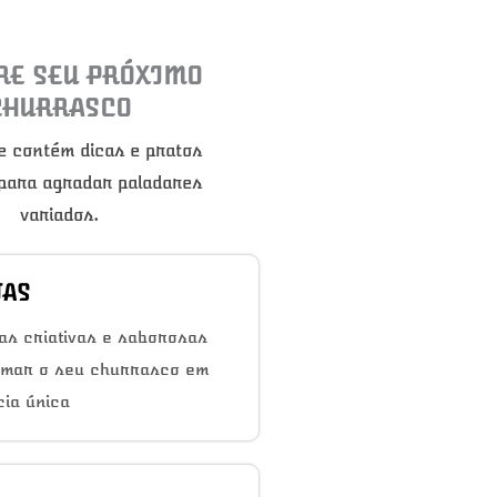
RE SEU PRÓXIMO
CHURRASCO
e contém dicas e pratos
 para agradar paladares
variados.
TAS
as criativas e saborosas
rmar o seu churrasco em
ia única