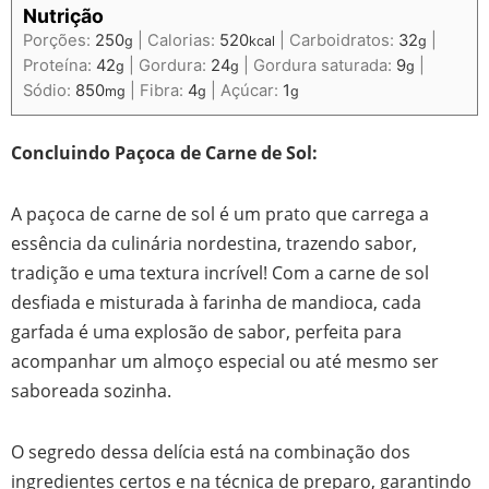
Nutrição
Porções:
250
|
Calorias:
520
|
Carboidratos:
32
|
g
kcal
g
Proteína:
42
|
Gordura:
24
|
Gordura saturada:
9
|
g
g
g
Sódio:
850
|
Fibra:
4
|
Açúcar:
1
mg
g
g
Concluindo Paçoca de Carne de Sol:
A paçoca de carne de sol é um prato que carrega a
essência da culinária nordestina, trazendo sabor,
tradição e uma textura incrível! Com a carne de sol
desfiada e misturada à farinha de mandioca, cada
garfada é uma explosão de sabor, perfeita para
acompanhar um almoço especial ou até mesmo ser
saboreada sozinha.
O segredo dessa delícia está na combinação dos
ingredientes certos e na técnica de preparo, garantindo