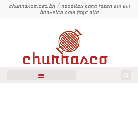
Ir
churrasco.coz.br / receitas para fazer em um
para
braseiro com fogo alto
o
conteúdo
churrasco