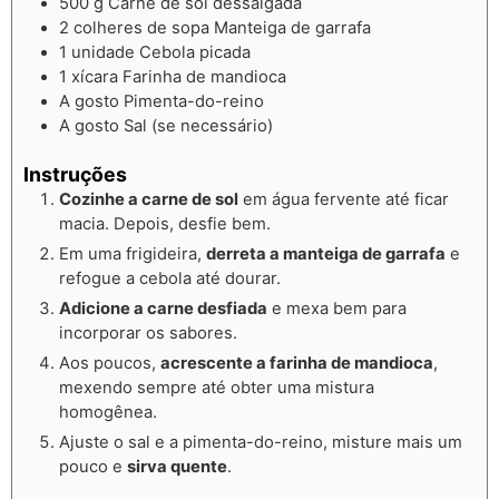
500
g
Carne de sol dessalgada
2
colheres de sopa
Manteiga de garrafa
1
unidade
Cebola picada
1
xícara
Farinha de mandioca
A gosto
Pimenta-do-reino
A gosto
Sal (se necessário)
Instruções
Cozinhe a carne de sol
em água fervente até ficar
macia. Depois, desfie bem.
Em uma frigideira,
derreta a manteiga de garrafa
e
refogue a cebola até dourar.
Adicione a carne desfiada
e mexa bem para
incorporar os sabores.
Aos poucos,
acrescente a farinha de mandioca
,
mexendo sempre até obter uma mistura
homogênea.
Ajuste o sal e a pimenta-do-reino, misture mais um
pouco e
sirva quente
.