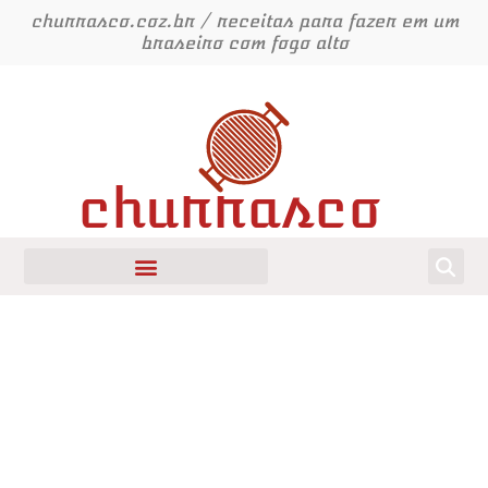
Ir
churrasco.coz.br / receitas para fazer em um
para
braseiro com fogo alto
o
conteúdo
churrasco