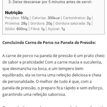
Deixe descansar por 5 minutos antes de servir.
Nutrição
Porções:
150
|
Calorias:
300
|
Carboidratos:
2
|
g
kcal
g
Proteína:
28
|
Gordura:
20
|
Gordura saturada:
7
|
g
g
g
Sódio:
600
|
Fibra:
1
|
Açúcar:
1
mg
g
g
Concluindo Carne de Porco na Panela de Pressão:
A carne de porco na panela de pressão é um prato cheio
de sabor e praticidade! Com a carne macia e suculenta,
que desmancha na boca, e um tempero bem
equilibrado, ela se torna uma refeição deliciosa e cheia
de personalidade. O melhor de tudo é que, com a
panela de pressão, o preparo fica rápido e sem esforço,
garantindo uma refeição saborosa.