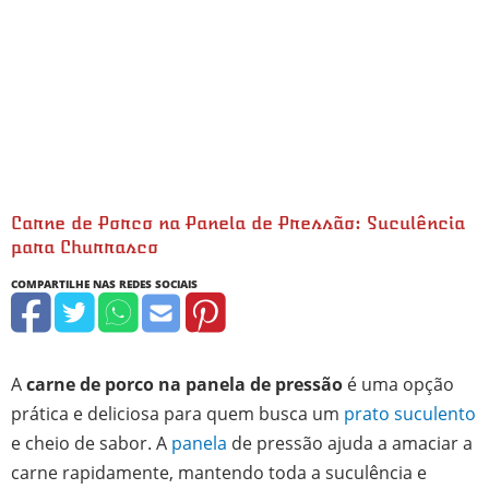
Carne de Porco na Panela de Pressão: Suculência
para Churrasco
minutos
minutos
minutos
hora
A
carne de porco na panela de pressão
é uma opção
prática e deliciosa para quem busca um
prato suculento
e cheio de sabor. A
panela
de pressão ajuda a amaciar a
carne rapidamente, mantendo toda a suculência e