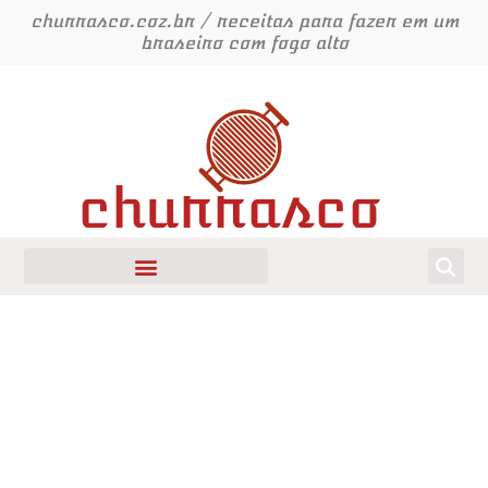
Ir
churrasco.coz.br / receitas para fazer em um
para
braseiro com fogo alto
o
conteúdo
churrasco