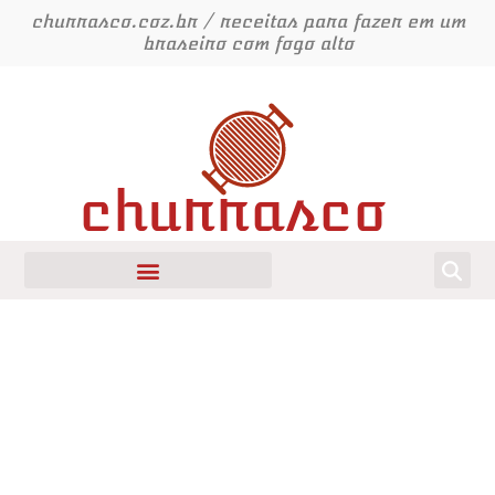
Ir
churrasco.coz.br / receitas para fazer em um
para
braseiro com fogo alto
o
conteúdo
churrasco