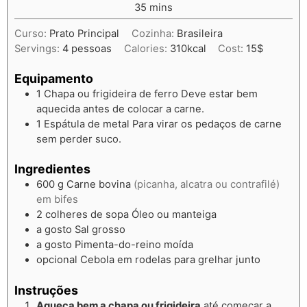
35
mins
Curso:
Prato Principal
Cozinha:
Brasileira
Servings:
4
pessoas
Calories:
310
kcal
Cost:
15$
Equipamento
1 Chapa ou frigideira de ferro
Deve estar bem
aquecida antes de colocar a carne.
1 Espátula de metal
Para virar os pedaços de carne
sem perder suco.
Ingredientes
600
g
Carne bovina
(picanha, alcatra ou contrafilé)
em bifes
2
colheres de sopa
Óleo ou manteiga
a gosto
Sal grosso
a gosto
Pimenta-do-reino moída
opcional
Cebola em rodelas para grelhar junto
Instruções
Aqueça bem a chapa ou frigideira
até começar a