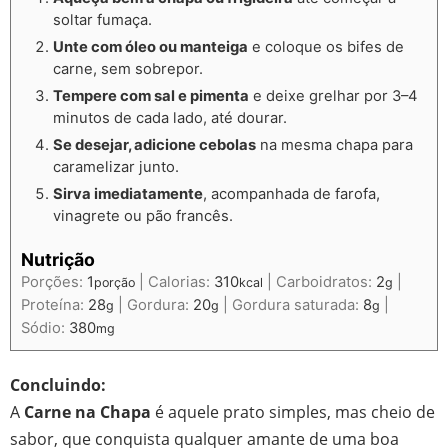
soltar fumaça.
Unte com óleo ou manteiga
e coloque os bifes de
carne, sem sobrepor.
Tempere com sal e pimenta
e deixe grelhar por 3–4
minutos de cada lado, até dourar.
Se desejar, adicione cebolas
na mesma chapa para
caramelizar junto.
Sirva imediatamente
, acompanhada de farofa,
vinagrete ou pão francês.
Nutrição
Porções:
1
|
Calorias:
310
|
Carboidratos:
2
|
porção
kcal
g
Proteína:
28
|
Gordura:
20
|
Gordura saturada:
8
|
g
g
g
Sódio:
380
mg
Concluindo:
A
Carne na Chapa
é aquele prato simples, mas cheio de
sabor, que conquista qualquer amante de uma boa