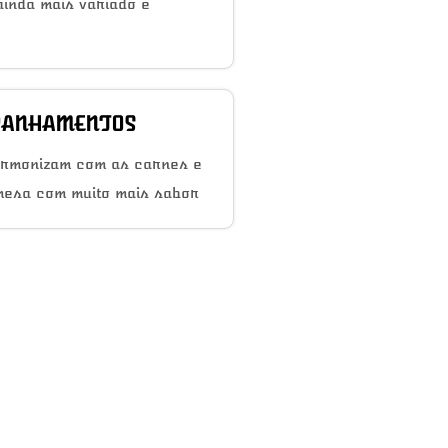
inda mais variado e
ANHAMENTOS
armonizam com as carnes e
mesa com muito mais sabor