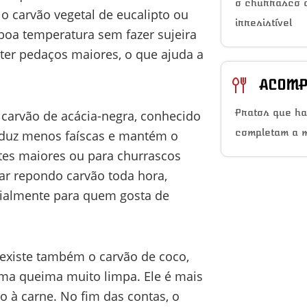
o churrasco a
 carvão vegetal de eucalipto ou
irresistível
boa temperatura sem fazer sujeira
 ter pedaços maiores, o que ajuda a
ACOMP
Pratos que h
 carvão de acácia-negra, conhecido
completam a 
roduz menos faíscas e mantém o
rtes maiores ou para churrascos
ar repondo carvão toda hora,
cialmente para quem gosta de
 existe também o carvão de coco,
uma queima muito limpa. Ele é mais
 à carne. No fim das contas, o