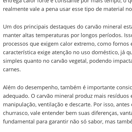
entrega calor forte e constante por mais tempo, o q
realmente vale a pena usar esse tipo de material n
Um dos principais destaques do carvão mineral est
manter altas temperaturas por longos períodos. Isso
processos que exigem calor extremo, como fornos 
característica exige atenção no uso doméstico, já q
simples quanto no carvão vegetal, podendo impact
carnes.
Além do desempenho, também é importante conside
adequado. O carvão mineral produz mais resíduos e
manipulação, ventilação e descarte. Por isso, antes 
churrasco, vale entender bem suas diferenças, van
fundamental para garantir não só sabor, mas tamb