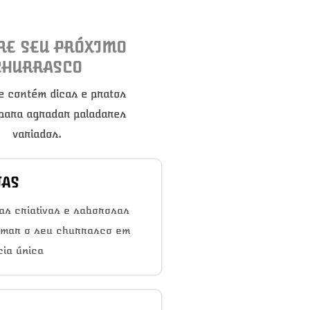
RE SEU PRÓXIMO
CHURRASCO
e contém dicas e pratos
 para agradar paladares
variados.
TAS
as criativas e saborosas
rmar o seu churrasco em
ia única