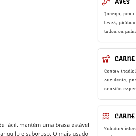
AVES
Frango, peru 
leves, prátic
todos os pala
CARNE
Cortes tradic
suculenta, pe
ocasião espec
CARNE
e fácil, mantém uma brasa estável
Sabores inten
ranquilo e saboroso. O mais usado