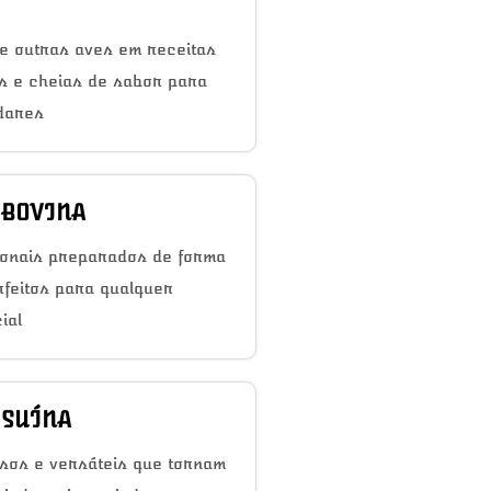
e outras aves em receitas
as e cheias de sabor para
dares
 BOVINA
ionais preparados de forma
rfeitos para qualquer
ial
 SUÍNA
sos e versáteis que tornam