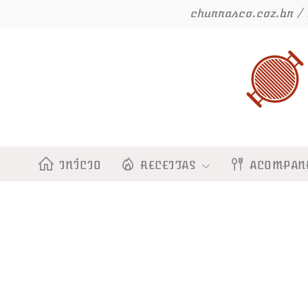
Ir
churrasco.coz.br / 
para
o
conteúdo
INÍCIO
RECEITAS
ACOMPAN