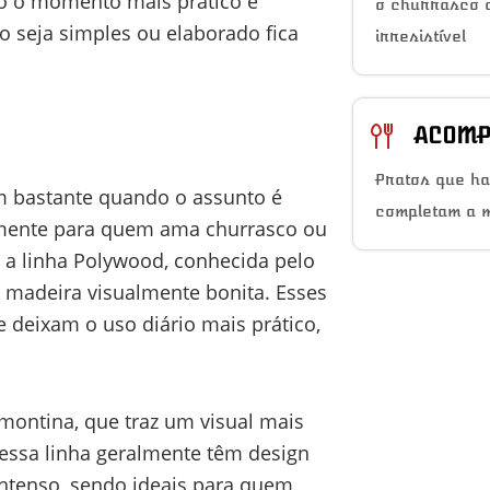
do o momento mais prático e
o churrasco a
o seja simples ou elaborado fica
irresistível
ACOMP
Pratos que h
m bastante quando o assunto é
completam a 
lmente para quem ama churrasco ou
 a linha Polywood, conhecida pelo
 madeira visualmente bonita. Esses
deixam o uso diário mais prático,
amontina, que traz um visual mais
essa linha geralmente têm design
intenso, sendo ideais para quem