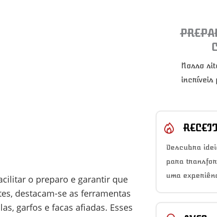
PREPA
Nosso sit
incríveis
RECEI
Descubra idei
para transfo
uma experiênc
cilitar o preparo e garantir que
ntes, destacam-se as ferramentas
s, garfos e facas afiadas. Esses