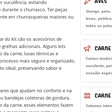
AVES
er suculência, evitando
 durante o churrasco. Ter peças
Frango, peru 
mente em churrasqueiras maiores ou
leves, prátic
todos os pala
 do kit são os acessórios de
 grelhas adicionais. Alguns kits
CARNE
 da carne, luvas térmicas e
Cortes tradic
 processo mais seguro e organizado,
suculenta, pe
to ideal, preservando sabor e
ocasião espec
liares que ajudam no conforto e na
CARNE
ou bandejas coletoras de gordura.
o da carne, esses elementos fazem
Sabores inten