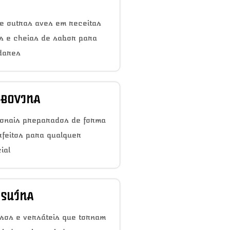
e outras aves em receitas
as e cheias de sabor para
dares
 BOVINA
ionais preparados de forma
rfeitos para qualquer
ial
 SUÍNA
sos e versáteis que tornam