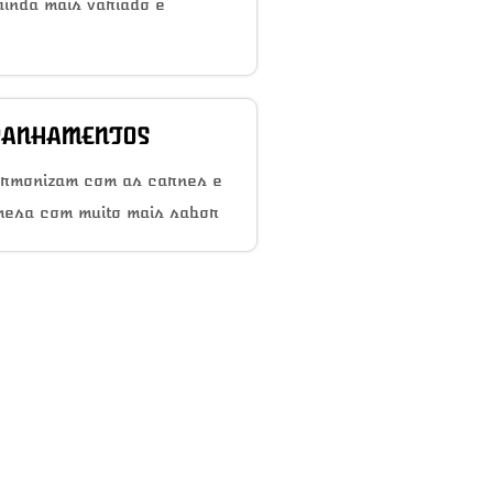
inda mais variado e
ANHAMENTOS
armonizam com as carnes e
mesa com muito mais sabor