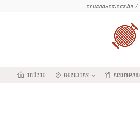
Ir
churrasco.coz.br / 
para
o
conteúdo
INÍCIO
RECEITAS
ACOMPAN