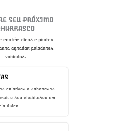
RE SEU PRÓXIMO
CHURRASCO
e contém dicas e pratos
 para agradar paladares
variados.
TAS
as criativas e saborosas
rmar o seu churrasco em
ia única