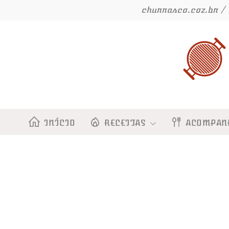
Ir
churrasco.coz.br / 
para
o
conteúdo
INÍCIO
RECEITAS
ACOMPAN