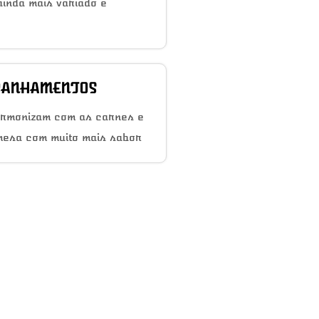
inda mais variado e
ANHAMENTOS
armonizam com as carnes e
mesa com muito mais sabor