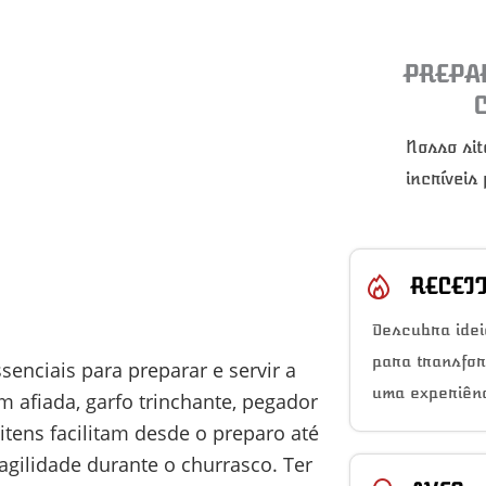
PREPA
Nosso sit
incríveis
RECEI
Descubra idei
para transfo
senciais para preparar e servir a
uma experiênc
 afiada, garfo trinchante, pegador
itens facilitam desde o preparo até
gilidade durante o churrasco. Ter