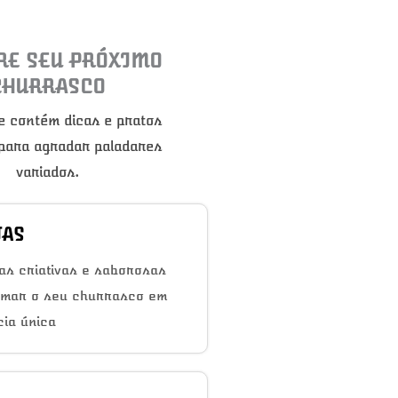
RE SEU PRÓXIMO
CHURRASCO
e contém dicas e pratos
 para agradar paladares
variados.
TAS
as criativas e saborosas
rmar o seu churrasco em
ia única