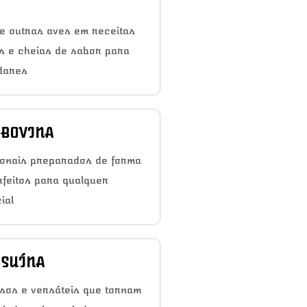
e outras aves em receitas
as e cheias de sabor para
dares
 BOVINA
ionais preparados de forma
rfeitos para qualquer
ial
 SUÍNA
sos e versáteis que tornam