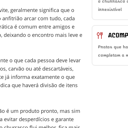
o churrasco a
ite, geralmente significa que o
irresistível
 anfitrião arcar com tudo, cada
prática é comum entre amigos e
ão, deixando o encontro mais leve e
ACOMP
Pratos que h
completam a 
ente o que cada pessoa deve levar
s, carvão ou até descartáveis,
e já informa exatamente o que
dica que haverá divisão de itens
não é um produto pronto, mas sim
a evitar desperdícios e garante
churrasco flui melhor, fica mais