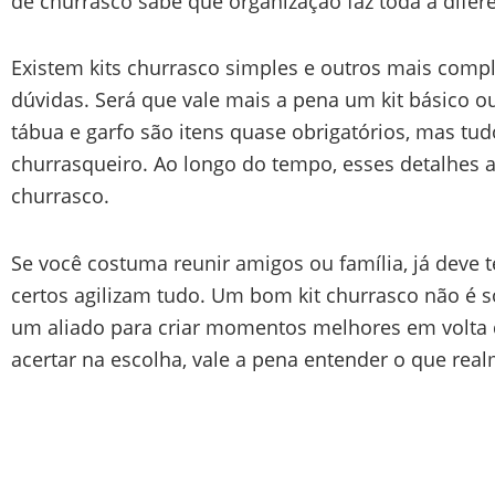
de churrasco sabe que organização faz toda a difer
Existem kits churrasco simples e outros mais comple
dúvidas. Será que vale mais a pena um kit básico o
tábua e garfo são itens quase obrigatórios, mas tu
churrasqueiro. Ao longo do tempo, esses detalhes a
churrasco.
Se você costuma reunir amigos ou família, já deve 
certos agilizam tudo. Um bom kit churrasco não é 
um aliado para criar momentos melhores em volta
acertar na escolha, vale a pena entender o que real