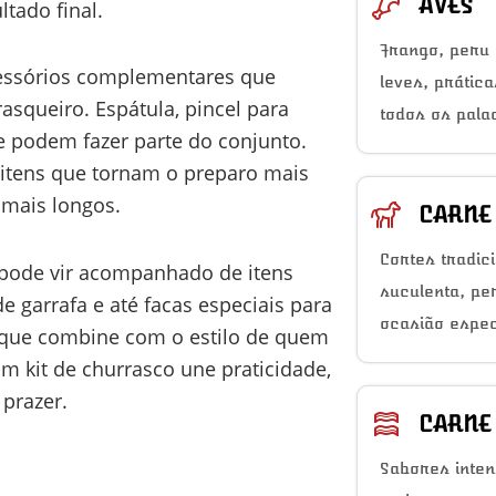
AVES
tado final.
Frango, peru 
cessórios complementares que
leves, prátic
asqueiro. Espátula, pincel para
todos os pala
e podem fazer parte do conjunto.
 itens que tornam o preparo mais
 mais longos.
CARNE
Cortes tradic
 pode vir acompanhado de itens
suculenta, pe
e garrafa e até facas especiais para
ocasião espec
it que combine com o estilo de quem
om kit de churrasco une praticidade,
 prazer.
CARNE
Sabores inten