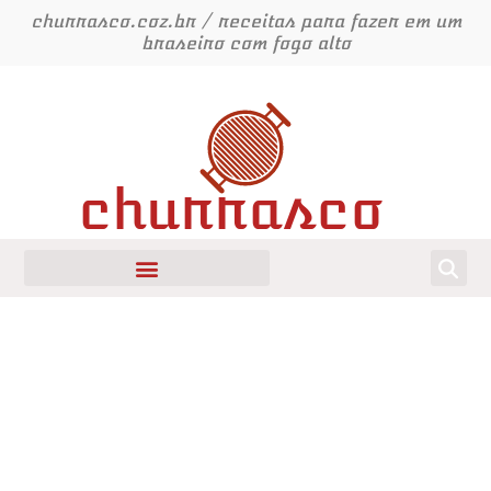
Ir
churrasco.coz.br / receitas para fazer em um
para
braseiro com fogo alto
o
conteúdo
churrasco