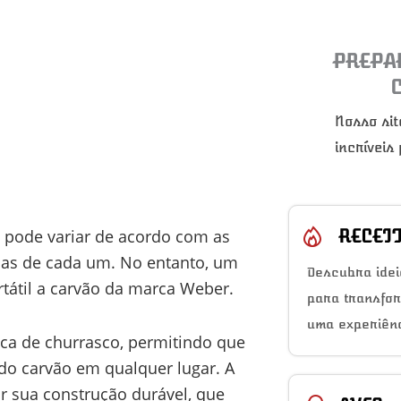
PREPA
Nosso sit
incríveis
RECEI
o pode variar de acordo com as
icas de cada um. No entanto, um
Descubra idei
tátil a carvão da marca Weber.
para transfo
uma experiênc
ica de churrasco, permitindo que
do carvão em qualquer lugar. A
or sua construção durável, que