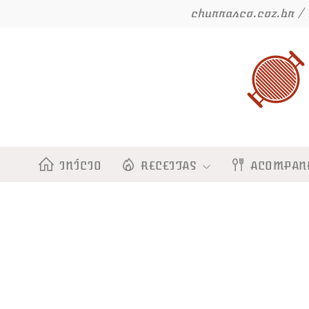
Ir
churrasco.coz.br / 
para
o
conteúdo
INÍCIO
RECEITAS
ACOMPAN