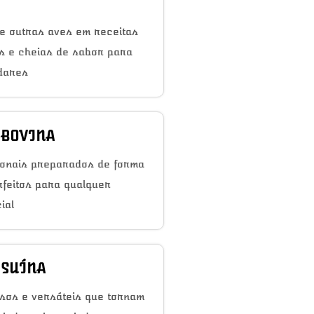
e outras aves em receitas
as e cheias de sabor para
dares
 BOVINA
ionais preparados de forma
rfeitos para qualquer
ial
 SUÍNA
sos e versáteis que tornam