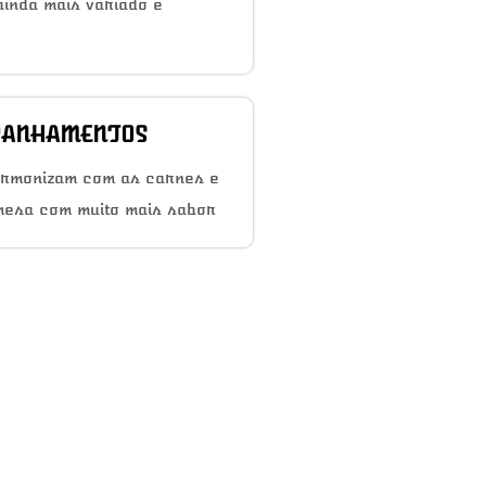
inda mais variado e
ANHAMENTOS
armonizam com as carnes e
mesa com muito mais sabor