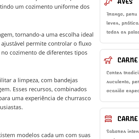
AVES
rantindo um cozimento uniforme dos
Frango, peru 
leves, prátic
todos os pala
tagem, tornando-a uma escolha ideal
ajustável permite controlar o fluxo
 no cozimento de diferentes tipos
CARNE
Cortes tradic
ilitar a limpeza, com bandejas
suculenta, pe
rugem. Esses recursos, combinados
ocasião espec
para uma experiência de churrasco
usiastas.
CARNE
Sabores inten
 Existem modelos cada um com suas