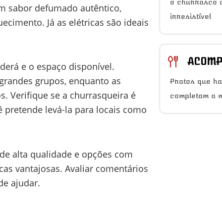
o churrasco a
am sabor defumado autêntico,
irresistível
cimento. Já as elétricas são ideais
ACOMP
erá e o espaço disponível.
grandes grupos, enquanto as
Pratos que h
. Verifique se a churrasqueira é
completam a 
ê pretende levá-la para locais como
 de alta qualidade e opções com
cas vantajosas. Avaliar comentários
de ajudar.