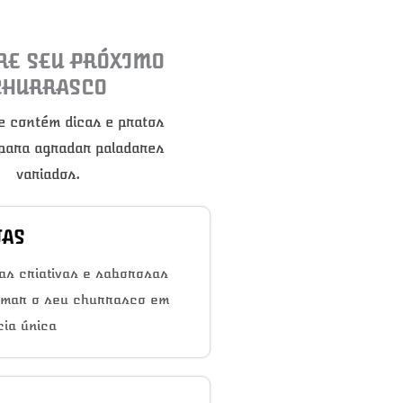
RE SEU PRÓXIMO
CHURRASCO
e contém dicas e pratos
 para agradar paladares
variados.
TAS
as criativas e saborosas
rmar o seu churrasco em
ia única