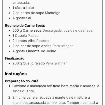
amassada.
1
xícara
Leite
2
colheres de sopa
Manteiga
A gosto
Sal
Recheio de Carne Seca:
500
g
Carne seca
Dessalgada, cozida e desfiada.
1
Cebola
Picada
2
dentes
Alho
Picados
2
colher de sopa
Azeite
Para refogar
A gosto
Pimenta-do-Reino
Finalização
200
g
Queijo ralado
Para gratinar
Instruções
Preparação do Purê
Cozinhe a mandioca até ficar bem macia e amasse-a
ainda quente.
Em uma panela, aqueça a manteiga e misture a
mandioca amassada com o leite. Tempere com sal a