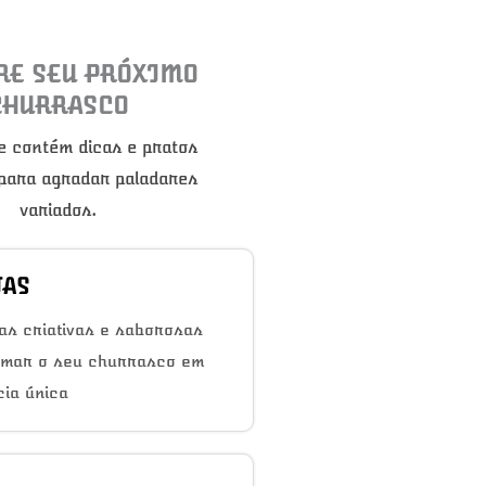
RE SEU PRÓXIMO
CHURRASCO
e contém dicas e pratos
 para agradar paladares
variados.
TAS
as criativas e saborosas
rmar o seu churrasco em
ia única