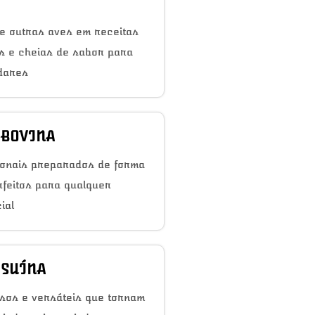
e outras aves em receitas
as e cheias de sabor para
dares
 BOVINA
ionais preparados de forma
rfeitos para qualquer
ial
 SUÍNA
sos e versáteis que tornam