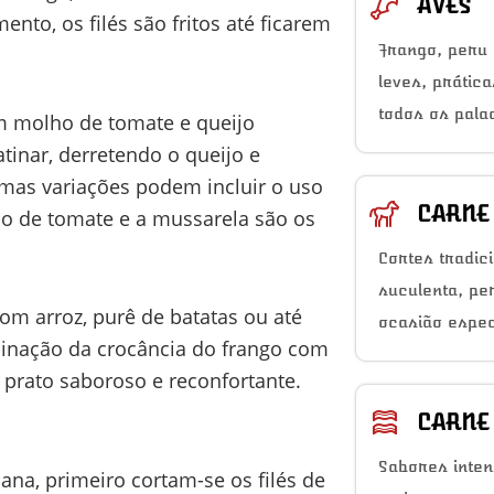
AVES
nto, os filés são fritos até ficarem
Frango, peru 
leves, prátic
todos os pala
om molho de tomate e queijo
tinar, derretendo o queijo e
mas variações podem incluir o uso
CARNE
ho de tomate e a mussarela são os
Cortes tradic
suculenta, pe
m arroz, purê de batatas ou até
ocasião espec
inação da crocância do frango com
 prato saboroso e reconfortante.
CARNE
Sabores inten
ana, primeiro cortam-se os filés de