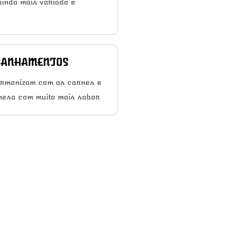
inda mais variado e
ANHAMENTOS
armonizam com as carnes e
mesa com muito mais sabor