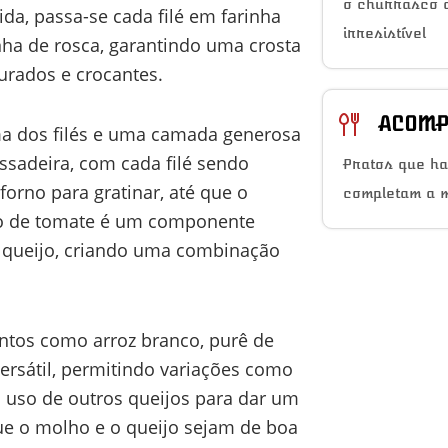
o churrasco a
da, passa-se cada filé em farinha
irresistível
inha de rosca, garantindo uma crosta
ourados e crocantes.
ACOMP
ima dos filés e uma camada generosa
sadeira, com cada filé sendo
Pratos que h
forno para gratinar, até que o
completam a 
ho de tomate é um componente
o queijo, criando uma combinação
tos como arroz branco, purê de
versátil, permitindo variações como
o uso de outros queijos para dar um
que o molho e o queijo sejam de boa