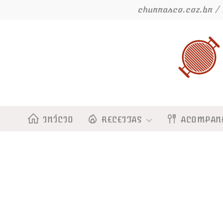
Ir
churrasco.coz.br / 
para
o
conteúdo
INÍCIO
RECEITAS
ACOMPAN