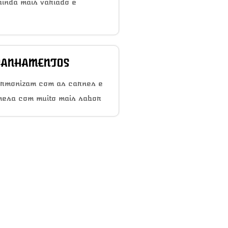
inda mais variado e
ANHAMENTOS
armonizam com as carnes e
mesa com muito mais sabor