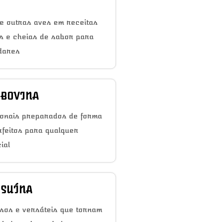
e outras aves em receitas
as e cheias de sabor para
dares
 BOVINA
ionais preparados de forma
rfeitos para qualquer
ial
 SUÍNA
sos e versáteis que tornam