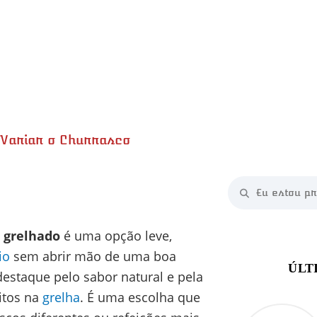
 Variar o Churrasco
minutos
minutos
 grelhado
é uma opção leve,
io
sem abrir mão de uma boa
destaque pelo sabor natural e pela
itos na
grelha
. É uma escolha que