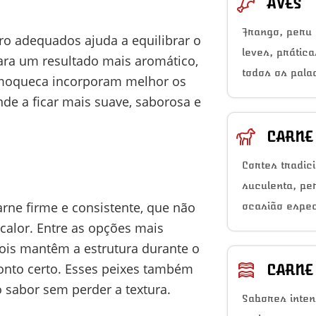
AVES
Frango, peru 
o adequados ajuda a equilibrar o
leves, prátic
para um resultado mais aromático,
todos os pala
moqueca incorporam melhor os
nde a ficar mais suave, saborosa e
CARNE
Cortes tradic
suculenta, pe
rne firme e consistente, que não
ocasião espec
alor. Entre as opções mais
pois mantêm a estrutura durante o
onto certo. Esses peixes também
CARNE
 sabor sem perder a textura.
Sabores inten