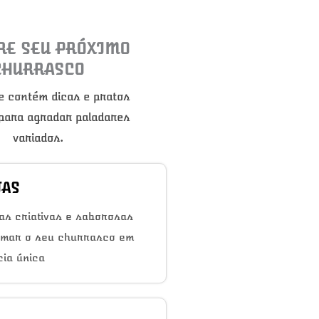
RE SEU PRÓXIMO
CHURRASCO
e contém dicas e pratos
 para agradar paladares
variados.
TAS
as criativas e saborosas
rmar o seu churrasco em
ia única