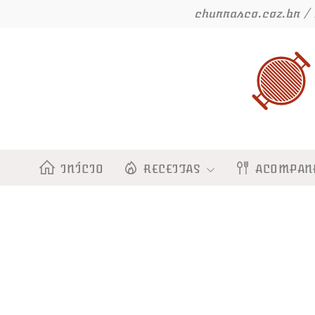
Ir
churrasco.coz.br / 
para
o
conteúdo
INÍCIO
RECEITAS
ACOMPAN