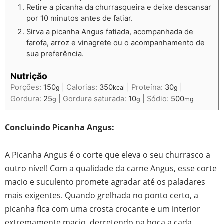
Retire a picanha da churrasqueira e deixe descansar
por 10 minutos antes de fatiar.
Sirva a picanha Angus fatiada, acompanhada de
farofa, arroz e vinagrete ou o acompanhamento de
sua preferência.
Nutrição
Porções:
150
|
Calorias:
350
|
Proteína:
30
|
g
kcal
g
Gordura:
25
|
Gordura saturada:
10
|
Sódio:
500
g
g
mg
Concluindo Picanha Angus:
A Picanha Angus é o corte que eleva o seu churrasco a
outro nível! Com a qualidade da carne Angus, esse corte
macio e suculento promete agradar até os paladares
mais exigentes. Quando grelhada no ponto certo, a
picanha fica com uma crosta crocante e um interior
extremamente macio, derretendo na boca a cada