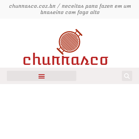
Ir
churrasco.coz.br / receitas para fazer em um
para
braseiro com fogo alto
o
conteúdo
churrasco