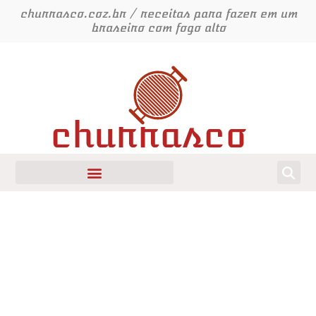
Ir
churrasco.coz.br / receitas para fazer em um
para
braseiro com fogo alto
o
conteúdo
churrasco