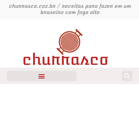
Ir
churrasco.coz.br / receitas para fazer em um
para
braseiro com fogo alto
o
conteúdo
churrasco