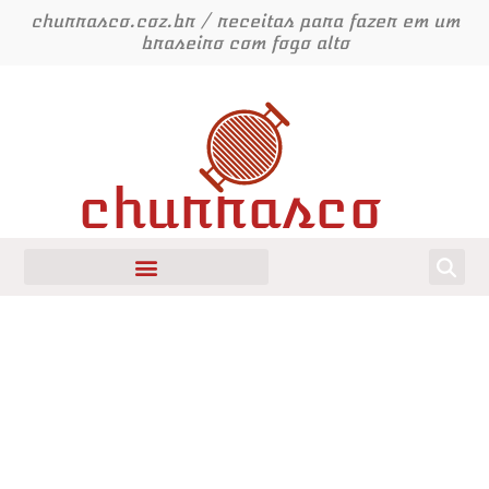
Ir
churrasco.coz.br / receitas para fazer em um
para
braseiro com fogo alto
o
conteúdo
churrasco