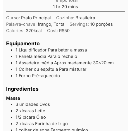
Tempo total
1
hr
20
mins
Curso:
Prato Principal
Cozinha:
Brasileira
Palavra-chave:
frango, Torta
Servings:
10
porções
Calories:
320
kcal
Cost:
R$50
Equipamento
1 Liquidificador
Para bater a massa
1 Panela média
Para o recheio
1 Assadeira média
Aproximadamente 30x20 cm
1 Colher ou espátula
Para misturar
1 Forno
Pré-aquecido
Ingredientes
Massa
3
unidades
Ovos
2
xícaras
Leite
1/2
xícara
Óleo
2
xícaras
Farinha de trigo
1
colher de sopa
Fermento químico