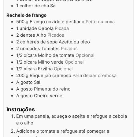
1
colher de chá
Sal
Recheio de frango
500
g
Frango cozido e desfiado
Peito ou coxa
1
unidade
Cebola
Picada
2
dentes
Alho
Picados
2
colheres de sopa
Azeite ou óleo
2
unidades
Tomates
Picados
1/2
xícara
Molho de tomate
Opcional
1/2
xícara
Milho verde
Opcional
1/2
xícara
Ervilha
Opcional
200
g
Requeijão cremoso
Para deixar cremosa
A gosto
Sal
A gosto
Pimenta do reino
A gosto
Cheiro verde
Instruções
Em uma panela, aqueça o azeite e refogue a cebola
e o alho.
Adicione o tomate e refogue até começar a