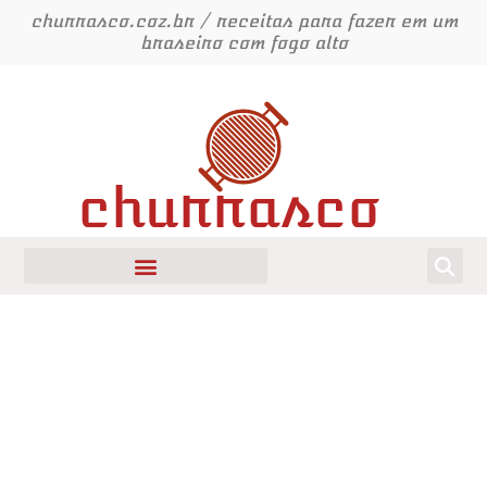
Ir
churrasco.coz.br / receitas para fazer em um
para
braseiro com fogo alto
o
conteúdo
churrasco