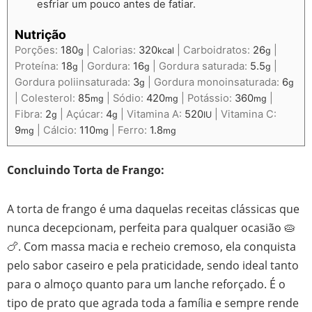
esfriar um pouco antes de fatiar.
Nutrição
Porções:
180
|
Calorias:
320
|
Carboidratos:
26
|
g
kcal
g
Proteína:
18
|
Gordura:
16
|
Gordura saturada:
5.5
|
g
g
g
Gordura poliinsaturada:
3
|
Gordura monoinsaturada:
6
g
g
|
Colesterol:
85
|
Sódio:
420
|
Potássio:
360
|
mg
mg
mg
Fibra:
2
|
Açúcar:
4
|
Vitamina A:
520
|
Vitamina C:
g
g
IU
9
|
Cálcio:
110
|
Ferro:
1.8
mg
mg
mg
Concluindo Torta de Frango:
A torta de frango é uma daquelas receitas clássicas que
nunca decepcionam, perfeita para qualquer ocasião 🥧
🍗. Com massa macia e recheio cremoso, ela conquista
pelo sabor caseiro e pela praticidade, sendo ideal tanto
para o almoço quanto para um lanche reforçado. É o
tipo de prato que agrada toda a família e sempre rende