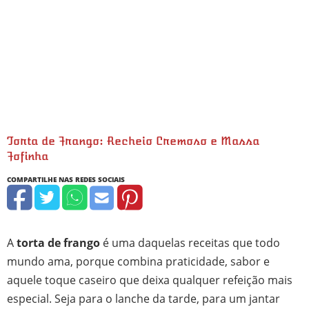
Torta de Frango: Recheio Cremoso e Massa
Fofinha
hora
minutos
minutos
minutos
minutos
A
torta de frango
é uma daquelas receitas que todo
mundo ama, porque combina praticidade, sabor e
aquele toque caseiro que deixa qualquer refeição mais
especial. Seja para o lanche da tarde, para um jantar