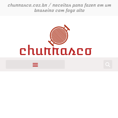
Ir
churrasco.coz.br / receitas para fazer em um
para
braseiro com fogo alto
o
conteúdo
churrasco