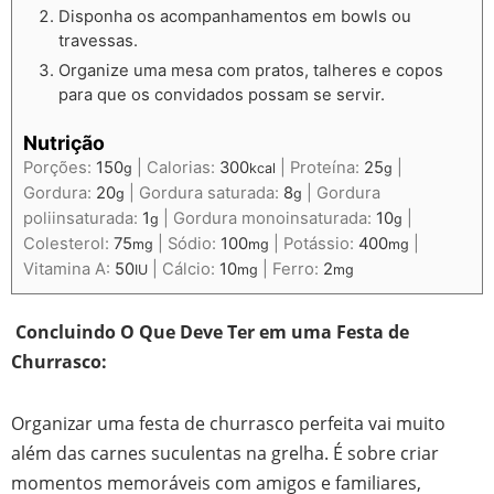
Disponha os acompanhamentos em bowls ou
travessas.
Organize uma mesa com pratos, talheres e copos
para que os convidados possam se servir.
Nutrição
Porções:
150
|
Calorias:
300
|
Proteína:
25
|
g
kcal
g
Gordura:
20
|
Gordura saturada:
8
|
Gordura
g
g
poliinsaturada:
1
|
Gordura monoinsaturada:
10
|
g
g
Colesterol:
75
|
Sódio:
100
|
Potássio:
400
|
mg
mg
mg
Vitamina A:
50
|
Cálcio:
10
|
Ferro:
2
IU
mg
mg
Concluindo O Que Deve Ter em uma Festa de
Churrasco:
Organizar uma festa de churrasco perfeita vai muito
além das carnes suculentas na grelha. É sobre criar
momentos memoráveis com amigos e familiares,